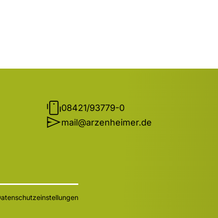
08421/93779-0
mail@arzenheimer.de
atenschutzeinstellungen