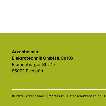
Arzenheimer
Elektrotechnik GmbH & Co KG
Blumenberger Str. 47
85072 Eichstätt
© 2026 Arzenheimer
Impressum
Datenschutzerklärung
D