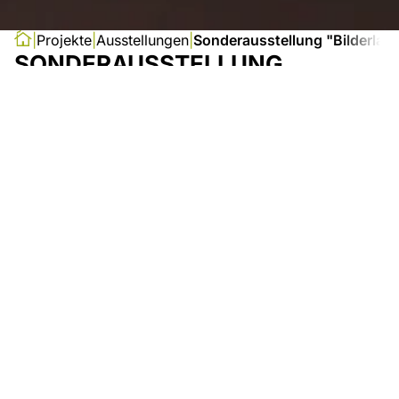
Projekte
Ausstellungen
Sonderausstellung "Bilderlast
SONDERAUSSTELLUNG
"BILDERLAST"
Die Ausstellung „BilderLast. Franken im
Nationalsozialismus” dokumentiert in einer
eigens konzipierten Bilderwelt zum ersten Mal
das Erscheinungsbild des Nationalsozialismus in
den damaligen drei Regierungsbezirken Ober-,
Mittel- und Unterfranken. Während Städte- und
Regionalporträts Spezifika bestimmter
Topographien herausarbeiten, kommt auf
großen Wänden von „Bilderbergen” in zehn
großen Themenbereichen die Gleichzeitigkeit
von Ereignissen und Alltäglichkeiten vielerorts in