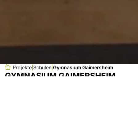
Projekte
Schulen
Gymnasium Gaimersheim
GYMNASIUM GAIMERSHEIM
Bauherr:
Zweckverband Gymnasium
Gaimersheim aus dem Landkreis
Eichstätt und der Stadt Ingolstadt